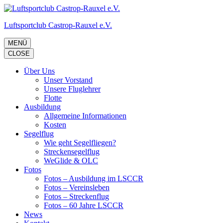
Zum
Inhalt
Luftsportclub Castrop-Rauxel e.V.
springen
(Eingabetaste
drücken)
MENÜ
CLOSE
Über Uns
Unser Vorstand
Unsere Fluglehrer
Flotte
Ausbildung
Allgemeine Informationen
Kosten
Segelflug
Wie geht Segelfliegen?
Streckensegelflug
WeGlide & OLC
Fotos
Fotos – Ausbildung im LSCCR
Fotos – Vereinsleben
Fotos – Streckenflug
Fotos – 60 Jahre LSCCR
News