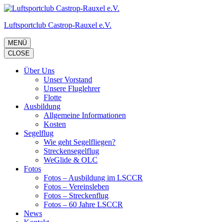
Zum
Inhalt
Luftsportclub Castrop-Rauxel e.V.
springen
(Eingabetaste
drücken)
MENÜ
CLOSE
Über Uns
Unser Vorstand
Unsere Fluglehrer
Flotte
Ausbildung
Allgemeine Informationen
Kosten
Segelflug
Wie geht Segelfliegen?
Streckensegelflug
WeGlide & OLC
Fotos
Fotos – Ausbildung im LSCCR
Fotos – Vereinsleben
Fotos – Streckenflug
Fotos – 60 Jahre LSCCR
News