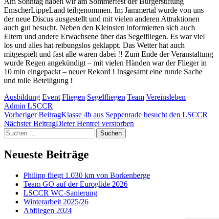
Am Sonntag haben wir am Sommerfest der Bürgerstiftung
EmscherLippeLand teilgenommen. Im Jammertal wurde von uns
der neue Discus ausgestellt und mit vielen anderen Attraktionen
auch gut besucht. Neben den Kleinsten informierten sich auch
Eltern und andere Erwachsene über das Segelfliegen. Es war viel
los und alles hat reibungslos geklappt. Das Wetter hat auch
mitgespielt und fast alle waren dabei !! Zum Ende der Veranstaltung
wurde Regen angekündigt – mit vielen Händen war der Flieger in
10 min eingepackt – neuer Rekord ! Insgesamt eine runde Sache
und tolle Beteiligung !
Ausbildung
Event
Fliegen
Segelfliegen
Team
Vereinsleben
Admin LSCCR
Beitragsnavigation
Vorheriger Beitrag
Klasse 4b aus Seppenrade besucht den LSCCR
Nächster Beitrag
Dieter Hentrei verstorben
Suchen
nach:
Neueste Beiträge
Philipp fliegt 1.030 km von Borkenberge
Team GO auf der Euroglide 2026
LSCCR WC-Sanierung
Winterarbeit 2025/26
Abfliegen 2024