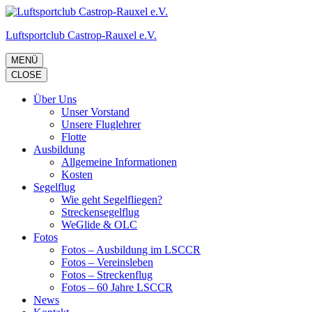
Zum
Inhalt
Luftsportclub Castrop-Rauxel e.V.
springen
(Eingabetaste
drücken)
MENÜ
CLOSE
Über Uns
Unser Vorstand
Unsere Fluglehrer
Flotte
Ausbildung
Allgemeine Informationen
Kosten
Segelflug
Wie geht Segelfliegen?
Streckensegelflug
WeGlide & OLC
Fotos
Fotos – Ausbildung im LSCCR
Fotos – Vereinsleben
Fotos – Streckenflug
Fotos – 60 Jahre LSCCR
News