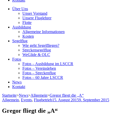
Kontakt
Über Uns
Unser Vorstand
Unsere Fluglehrer
Flotte
Ausbildung
Allgemeine Informationen
Kosten
Segelflug
Wie geht Segelfliegen?
Streckensegelflug
WeGlide & OLC
Fotos
Fotos – Ausbildung im LSCCR
Fotos – Vereinsleben
Fotos – Streckenflug
Fotos – 60 Jahre LSCCR
News
Kontakt
Startseite
>
News
>
Allgemein
>
Gregor fliegt die „A“
Allgemein
,
Events
,
Flugbetrieb
15. August 2015
9. September 2015
Gregor fliegt die „A“