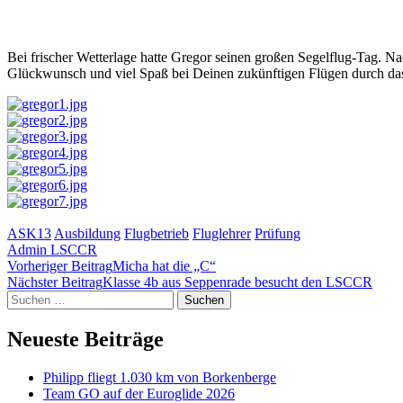
Bei frischer Wetterlage hatte Gregor seinen großen Segelflug-Tag. Na
Glückwunsch und viel Spaß bei Deinen zukünftigen Flügen durch da
ASK13
Ausbildung
Flugbetrieb
Fluglehrer
Prüfung
Admin LSCCR
Beitragsnavigation
Vorheriger Beitrag
Micha hat die „C“
Nächster Beitrag
Klasse 4b aus Seppenrade besucht den LSCCR
Suchen
nach:
Neueste Beiträge
Philipp fliegt 1.030 km von Borkenberge
Team GO auf der Euroglide 2026