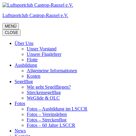
Zum
Inhalt
Luftsportclub Castrop-Rauxel e.V.
springen
(Eingabetaste
drücken)
MENÜ
CLOSE
Über Uns
Unser Vorstand
Unsere Fluglehrer
Flotte
Ausbildung
Allgemeine Informationen
Kosten
Segelflug
Wie geht Segelfliegen?
Streckensegelflug
WeGlide & OLC
Fotos
Fotos – Ausbildung im LSCCR
Fotos – Vereinsleben
Fotos – Streckenflug
Fotos – 60 Jahre LSCCR
News