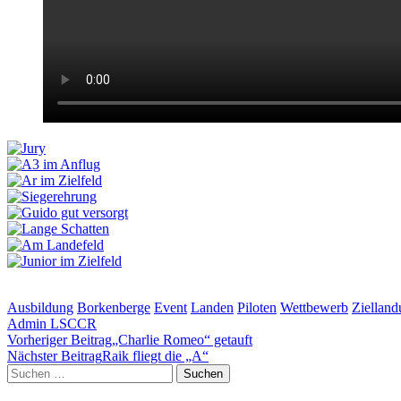
Ausbildung
Borkenberge
Event
Landen
Piloten
Wettbewerb
Ziellan
Admin LSCCR
Beitragsnavigation
Vorheriger Beitrag
„Charlie Romeo“ getauft
Nächster Beitrag
Raik fliegt die „A“
Suchen
nach: